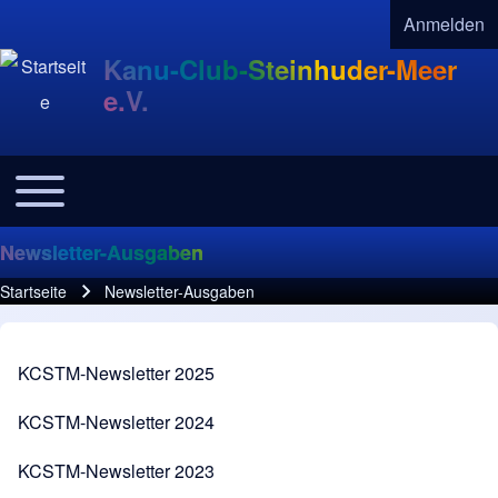
Anmelden
User acco
Kanu-Club-Steinhuder-Meer
e.V.
Toggle main menu
Navigation
Newsletter-Ausgaben
Startseite
Newsletter-Ausgaben
Pfadnavigation
KCSTM-Newsletter 2025
KCSTM-Newsletter 2024
KCSTM-Newsletter 2023