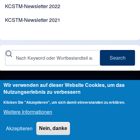
KCSTM-Newsletter 2022
KCSTM-Newsletter
2021
Search
Wir verwenden auf dieser Website Cookies, um das
Angetrieben durch
Drupal
Nutzungserlebnis zu verbessern
Klicken Sie "Akzeptieren", um sich damit einverstanden zu erklären.
Weitere Informationen
Copyright © 2026 Kanu-Club-Steinhuder-Meer e.V. - All rights reserved
Developed & Designed by
Alaa Haddad
Akzeptieren
Nein, danke